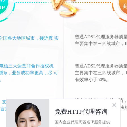
IP
普通ADSL代理服务器质
布全国各大地区城市，接近真 实
主要集中在三四线城市，I
电信三大运营商合作授权机
普通ADSL代理服务器质
ip，业务成功率更高，尽 可
主要集中在三四线城市， I
。
有效率小于50%。
没有完善的API相关文档
HTTP/HTTPS/Socks5 协
口， ip质量差，被反爬
言接入代码demo。
务中断等。